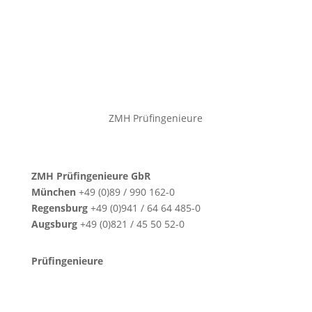
ZMH Prüfingenieure
ZMH Prüfingenieure GbR
München
+49 (0)89 / 990 162-0
Regensburg
+49 (0)941 / 64 64 485-0
Augsburg
+49 (0)821 / 45 50 52-0
Prüfingenieure
Michael Buchner M.Sc.
Dr.-Ing. Gregor Hammelehle
Dr.-Ing. Markus Hennecke