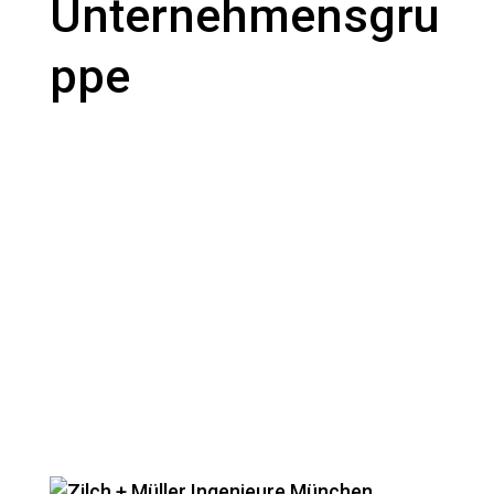
Unternehmensgru
ppe
Wir sind deutschlandweit tätig und mit
mehreren Standorten in Bayern und
Dresden präsent. Aus dem Standort
München heraus wachsen wir kontinuierlich
weiter.